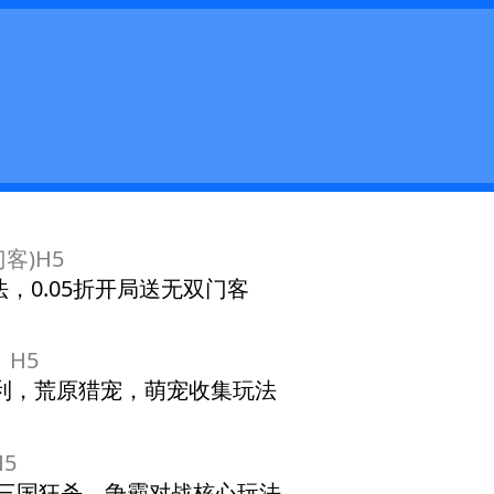
客)H5
，0.05折开局送无双门客
）H5
福利，荒原猎宠，萌宠收集玩法
5
，三国狂杀，争霸对战核心玩法