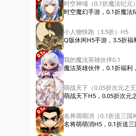
时空神域（0.1折魔法纪元
时空魔幻手游，0.1折魔
小人物快跑（3.5折）H5
Q版休闲H5手游，3.5折
我的魔法英雄伙伴0.1
魔法英雄伙伴，0.1折福
萌战天下（0.05折次元之王
萌战天下H5，0.05折次
名将萌萌消（0.1折送三国
名将萌萌消H5，0.1折送