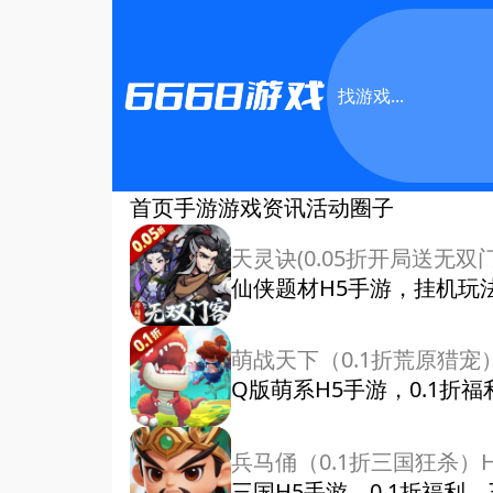
首页
手游
游戏资讯
活动
圈子
天灵诀(0.05折开局送无双门
仙侠题材H5手游，挂机玩法
萌战天下（0.1折荒原猎宠
Q版萌系H5手游，0.1折
兵马俑（0.1折三国狂杀）H
三国H5手游，0.1折福利