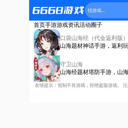
首页
手游
游戏资讯
活动
圈子
口袋山海经（代金返利版
山海题材神话手游，返利
守卫山海
山海经题材塔防手游，山
友情提示：抵制不良游戏，拒绝盗版游戏。 注