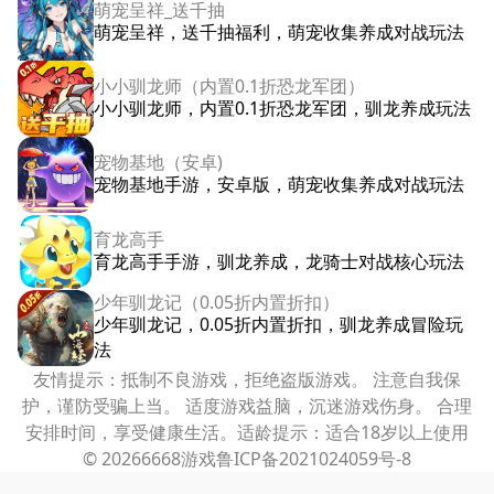
萌宠呈祥_送千抽
萌宠呈祥，送千抽福利，萌宠收集养成对战玩法
小小驯龙师（内置0.1折恐龙军团）
小小驯龙师，内置0.1折恐龙军团，驯龙养成玩法
宠物基地（安卓)
宠物基地手游，安卓版，萌宠收集养成对战玩法
育龙高手
育龙高手手游，驯龙养成，龙骑士对战核心玩法
少年驯龙记（0.05折内置折扣）
少年驯龙记，0.05折内置折扣，驯龙养成冒险玩
法
友情提示：抵制不良游戏，拒绝盗版游戏。 注意自我保
护，谨防受骗上当。 适度游戏益脑，沉迷游戏伤身。 合理
安排时间，享受健康生活。适龄提示：适合18岁以上使用
© 2026
6668游戏
鲁ICP备2021024059号-8