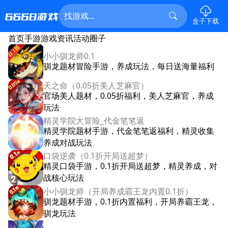
盒子下载
首页
手游
游戏资讯
活动
圈子
小小驯龙师0.1
驯龙题材冒险手游，养成玩法，每日送海量福利
天之命（0.05折美人芝麻官）
官场美人题材，0.05折福利，美人芝麻官，养成
玩法
精灵学院大冒险_代金笔笔返
精灵学院题材手游，代金笔笔返福利，精灵收集
养成对战玩法
口袋逆袭（0.1折开局送超梦）
精灵口袋手游，0.1折开局送超梦，精灵养成，对
战核心玩法
小小驯龙师（开局养成霸王龙内置0.1折）
驯龙题材手游，0.1折内置福利，开局养霸王龙，
驯龙玩法