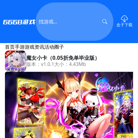
盒子下载
首页
手游
游戏资讯
活动
圈子
魔女小卡（0.05折免单毕业版）
版本：v1.0.1
大小：4.43Mb