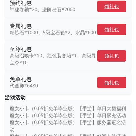
预约礼包
领礼包
神秘卷轴*20、进阶秘石*2000
专属礼包
领礼包
精炼石*1000、5级宝石箱*2、水晶*600
至尊礼包
高级召唤卡*10、红色装备箱*1、高级寻
领礼包
宝令*10
免单礼包
领礼包
代金券*6480
游戏活动
魔女小卡（0.05折免单毕业版）【手游】单日大额福利
魔女小卡（0.05折免单毕业版）【手游】单日累充活动
魔女小卡（0.05折免单毕业版）【手游】服务器冠名活
动