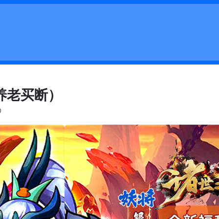
折养老买断）
b