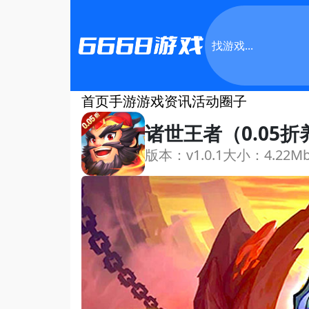
首页
手游
游戏资讯
活动
圈子
诸世王者（0.05
版本：v1.0.1
大小：4.22M