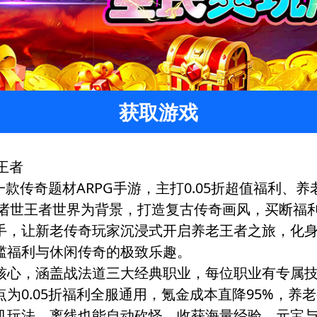
获取游戏
王者
一款传奇题材ARPG手游，主打0.05折超值福利
以诸世王者世界为背景，打造复古传奇画风，买断福
手，让新老传奇玩家沉浸式开启养老王者之旅，化
槛福利与休闲传奇的极致乐趣。
核心，涵盖战法道三大经典职业，每位职业有专属
为0.05折福利全服通用，氪金成本直降95%，养
机玩法，离线也能自动砍怪、收获海量经验、元宝