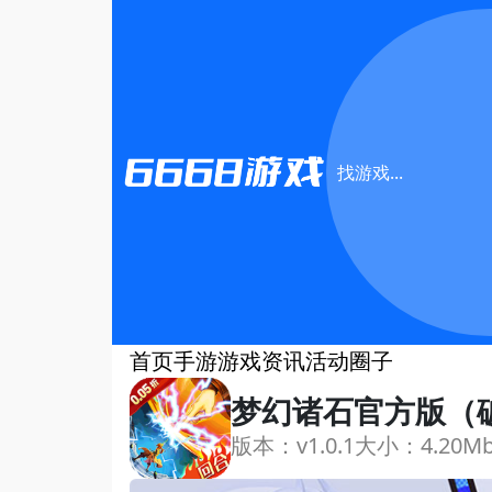
首页
手游
游戏资讯
活动
圈子
梦幻诸石官方版（破
版本：v1.0.1
大小：4.20M