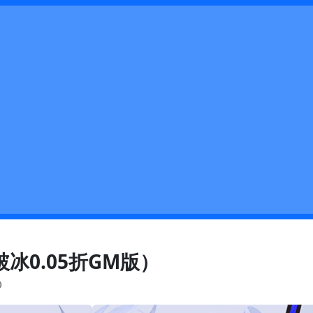
冰0.05折GM版）
b