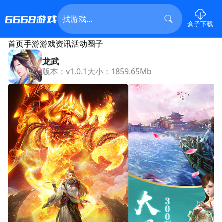
盒子下载
首页
手游
游戏资讯
活动
圈子
龙武
版本：v1.0.1
大小：1859.65Mb