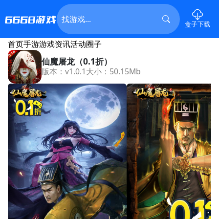
盒子下载
首页
手游
游戏资讯
活动
圈子
仙魔屠龙（0.1折）
版本：v1.0.1
大小：50.15Mb