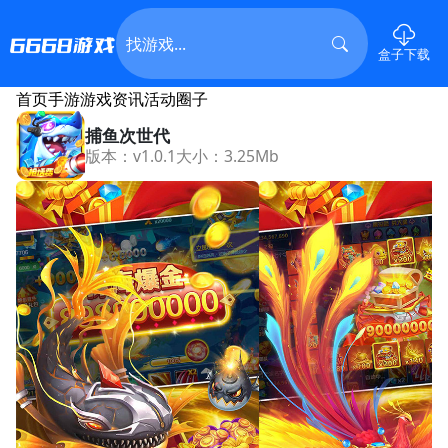
盒子下载
首页
手游
游戏资讯
活动
圈子
捕鱼次世代
版本：v1.0.1
大小：3.25Mb