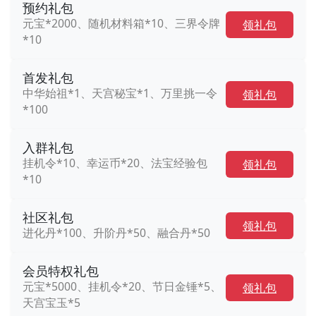
预约礼包
元宝*2000、随机材料箱*10、三界令牌
领礼包
*10
首发礼包
中华始祖*1、天宫秘宝*1、万里挑一令
领礼包
*100
入群礼包
挂机令*10、幸运币*20、法宝经验包
领礼包
*10
社区礼包
领礼包
进化丹*100、升阶丹*50、融合丹*50
会员特权礼包
元宝*5000、挂机令*20、节日金锤*5、
领礼包
天宫宝玉*5