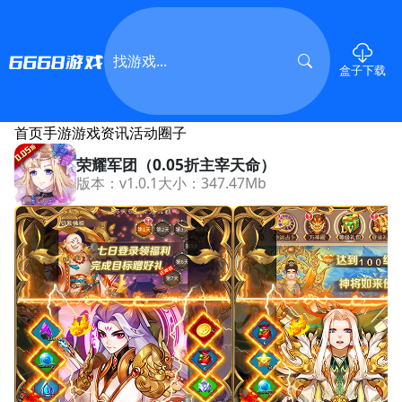
盒子下载
首页
手游
游戏资讯
活动
圈子
荣耀军团（0.05折主宰天命）
版本：v1.0.1
大小：347.47Mb