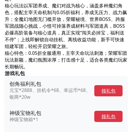
核心玩法以军团养成、魔幻对战为核心，涵盖多种魔幻角
色，搭配主宰天命机制与0.05折福利，养成无压力、战力飙
升；全魔幻地图无门槛开放，荣耀秘境、世界BOSS、跨服
军团战随心挑战，小怪可掉落养成材料与军团道具，BOSS
必爆高阶装备与核心道具，真正实现“闯关必掉宝，福利送
不停”；上线即解锁自动挂机、离线收益功能，新手可快速
组建军团，轻松开启荣耀之旅。
核心特色：0.05折全服通用，主宰天命玩法刺激；荣耀军团
玩法新颖，魔幻氛围浓厚；打击感十足，适合各类魔幻玩家
长期畅玩。
游戏礼包
创角福利礼包
元宝*2888、挂机令*68、幸运币*68、
领礼包
银两*20w
神级宝物礼包
领礼包
神级宝物箱*1