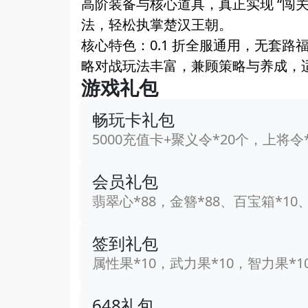
高阶装备与核心道具，真正实现 “闯
法，轻松执掌楚汉王朝。
核心特色：0.1 折全服通用，无套
略对战玩法丰富，兼顾策略与养成，
游戏礼包
畅玩卡礼包
5000充值卡+聚义令*20个，上将令
会员礼包
翡翠心*88，金簪*88、百宝箱*10
签到礼包
属性果*10，武力果*10，智力果*1
648礼包