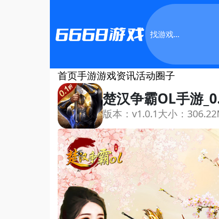
首页
手游
游戏资讯
活动
圈子
楚汉争霸OL手游_0
版本：v1.0.1
大小：306.22