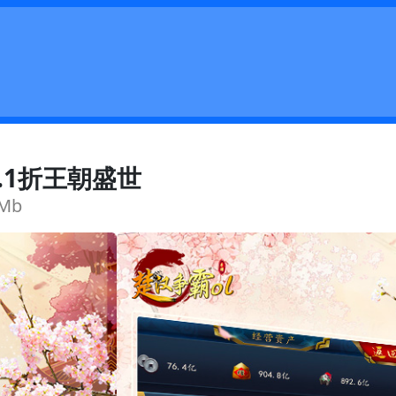
.1折王朝盛世
Mb