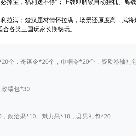
关必掉宝，福利送不停”；上线即解锁自动挂机、离
路福利拉满；楚汉题材情怀拉满，场景还原度高，武
适合各类三国玩家长期畅玩。
*20个，奇谋令*20个，巾帼令*20个，资质卷轴礼包
、政绩包*30
0，政治果*10，魅力果*10，县男礼包*20