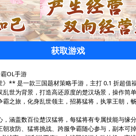
获取游戏
争霸OL手游
王朝盛世》** 是一款三国题材策略手游，主打 0.1 
乱世为背景，打造高还原度的楚汉场景，操作简单易
争霸之旅，化身乱世领主，招募猛将，执掌王朝，
，涵盖数百位楚汉猛将，每猛将有专属技能与缘分羁绊
朝攻防、猛将挑战、跨服争霸随心参与，副本可掉落