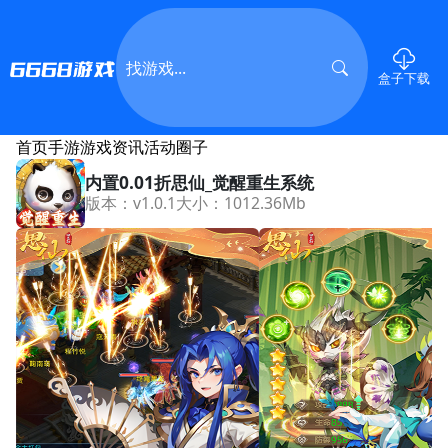
盒子下载
首页
手游
游戏资讯
活动
圈子
内置0.01折思仙_觉醒重生系统
版本：v1.0.1
大小：1012.36Mb