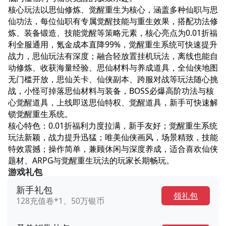
核心玩法以思仙修炼、觉醒重生为核心，涵盖多种仙职与思
仙功法，每位仙职有专属觉醒技能与重生效果，搭配功法修
炼、装备锻造、技能觉醒等策略元素，核心亮点为0.01折福
利全服通用，氪金成本直降99%，觉醒重生系统可快速提升
战力，思仙玩法有深度；融合轻放置挂机玩法，离线也能自
动修炼、收获海量经验、思仙材料与养成道具，全仙侠地图
无门槛开放，思仙关卡、仙侠副本、跨服对战等玩法随心挑
战，小怪可掉落思仙材料与装备，BOSS必爆高阶功法与核
心觉醒道具，上线即送思仙特权、觉醒道具，新手可快速解
锁觉醒重生系统。​
核心特色：0.01折福利力度拉满，新手友好；觉醒重生系统
玩法新颖，战力提升迅猛；唯美仙侠画风，场景精致，技能
特效震撼；操作简单，兼顾休闲与深度养成，适合喜欢仙侠
题材、ARPG与觉醒重生玩法的玩家长期畅玩。
游戏礼包
新手礼包
领礼包
128充值卷*1、50万银币