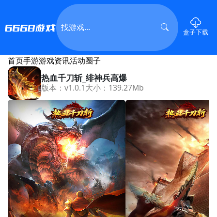
盒子下载
首页
手游
游戏资讯
活动
圈子
热血千刀斩_绯神兵高爆
版本：v1.0.1
大小：139.27Mb