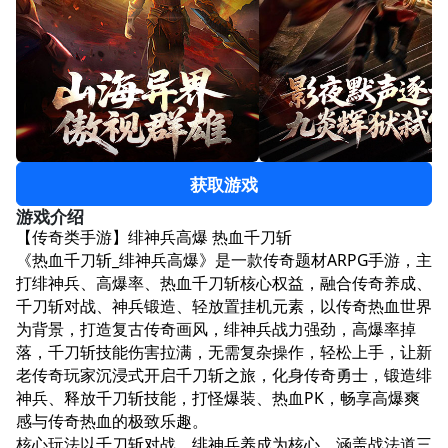
获取游戏
游戏介绍
【传奇类手游】绯神兵高爆 热血千刀斩
《热血千刀斩_绯神兵高爆》是一款传奇题材ARPG手游，主
打绯神兵、高爆率、热血千刀斩核心权益，融合传奇养成、
千刀斩对战、神兵锻造、轻放置挂机元素，以传奇热血世界
为背景，打造复古传奇画风，绯神兵战力强劲，高爆率掉
落，千刀斩技能伤害拉满，无需复杂操作，轻松上手，让新
老传奇玩家沉浸式开启千刀斩之旅，化身传奇勇士，锻造绯
神兵、释放千刀斩技能，打怪爆装、热血PK，畅享高爆爽
感与传奇热血的极致乐趣。​
核心玩法以千刀斩对战、绯神兵养成为核心，涵盖战法道三