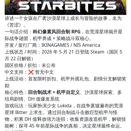
讲述一个女孩在广袤沙漠星球上成长与冒险的故事，名为
《苦涩》。
一句话介绍：
科幻像素风回合制 RPG
，在荒漠星球揭开星
际战争谜团，机甲养成 + 策略战斗双核心。
开发 / 发行厂商：IKINAGAMES / NIS America
上线状态 / 时间：2026 年 5 月 21 日登陆 Steam（国区 5
月 22 日解锁）
国区价格 / 折扣：未公布
中文支持：❌ 暂无中文
上线活动：首发限时折扣、机甲外观礼包、剧情分支解锁奖
励
核心特色：
回合制战术 + 机甲自定义
、沙漠星球探索、多
结局剧情、DH 值爆发系统
游戏玩法：玩家扮演少女 Lukida，在战争废墟遍布的荒漠
星球 Bitter 上求生。通过回合制战斗击败巨型机甲与怪
物，积累 DH 值释放强力连招；收集资源改造机甲，解锁技
能树；探寻 45 年前星际战争的真相，决定星球最终命运。