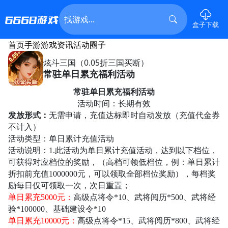
盒子下载
首页
手游
游戏资讯
活动
圈子
炫斗三国（0.05折三国买断）
常驻单日累充福利活动
常驻单日累充福利活动
活动时间：长期有效
发放形式：
无需申请，充值达标即时自动发放
（
充值代金券
不计入
）
活动类型：单日累计充值活动
活动说明：
1.此活动为单日累计充值活动，达到以下档位，
可获得对应档位的奖励，（高档可领低档位，例：单日累计
折扣前
充值
1000000元，可以领取全部档位奖励），每档奖
励每日仅可领取一次，次日重置；
单日累充
5000元：
高级点将令
*10、武将阅历*500、武将经
验*100000、基础建设令*10
单日累充
10000元：
高级点将令
*15、武将阅历*800、武将经