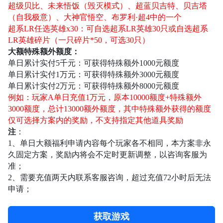
超级贝比、未来悟饭（毁灭模式）、超蓝贝吉特、贝吉塔
（自我极意）、大神官悟空、布罗利·超4
中的一个
超系
LR任选英雄x30：可自选超系LR英雄30只或自选超系
LR英雄碎片（一只碎片*50，可选30只）
大额特殊额外额度：
单日累计实付
5千
元
：
可
获得特殊额外
1000元额度
单日累计实付
1万元
：
可
获得特殊额外
3000元额度
单日累计实付
2万元
：
可
获得特殊额外
8000元额度
例如：玩家
A单日充值1万元，原本10000额度+特殊额外
3000额度，总计13000额外额度，其中特殊额外获得的额度
仅可选择方案内的奖励，不支持指定其他道具奖励
注
：
1、单日大额福利申请内容每个玩家各不相同，本方案非永
久固定方案，奖励内将会不定时更新调整，以咨询客服为
准；
2、需要充值两天内联系客服咨询，超过充值72小时后无法
申请；
获取游戏