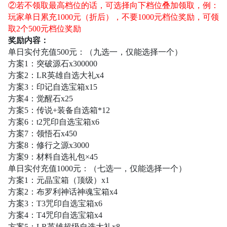
②若不领取最高档位的话，可选择向下档位叠加领取，例：
玩家单日累充1000元（折后），不要1000元档位奖励，可领
取2个500元档位奖励
奖励内容：
单日实付充值
500元：（
九
选一，仅能选择一个）
方案
1：突破
源
石
x
30
0000
方案
2：LR英雄自选大礼x4
方案
3：印记自选宝箱x
15
方案
4：觉醒石x
25
方案
5：传说+装备自选箱*12
方案
6：t2咒印
自选宝箱
x6
方案
7：领悟石x450
方案
8：修行之源x3000
方案
9：材料自选礼包×45
单日实付充值
1000元：（
七
选一，仅能选择一个）
方案
1：元晶宝箱（顶级）x1
方案
2：布罗利神话神魂宝箱x
4
方案
3：T3咒印
自选宝箱
x
6
方案
4：T4咒印
自选宝箱
x
4
方案
5
：
LR英雄
超级
自选大礼
x
8