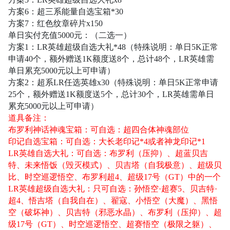
方案
6：超三系能量自选宝箱*30
方案
7：红色纹章碎片x150
单日实付充值
5000元：（二选一）
方案
1：LR英雄超级自选大礼*48（特殊说明：单日5K正常
申请40个，额外赠送1K额度送8个，总计48个，LR英雄需
单日累充5000元以上可申请）
方案
2：超系LR任选英雄x30（特殊说明：单日5K正常申请
25个，额外赠送1K额度送5个，总计30个，LR英雄需单日
累充5000元以上可申请）
道具备注：
布罗利神话神魂宝箱：可自选
：
超四合体神魂部位
印记自选宝箱：可自选
：
大长老印记
*4或者神龙印记*1
LR英雄自选大礼：可自选
：
布罗利（压抑）、超蓝贝吉
特、未来悟饭（毁灭模式）、贝吉塔（自我极意）、超级贝
比、时空巡逻悟空、布罗利超
4、超级17号（GT）中的一个
LR英雄
超级自选大礼：只可自选：孙悟空
·超赛5、贝吉特·
超4、悟吉塔（自我自在）、翟寇、小悟空（大魔）、黑悟
空（破坏神）、贝吉特（邪恶水晶）、布罗利（压抑）、超
级17号（GT）、时空巡逻悟空、超赛悟空（极限之躯）、