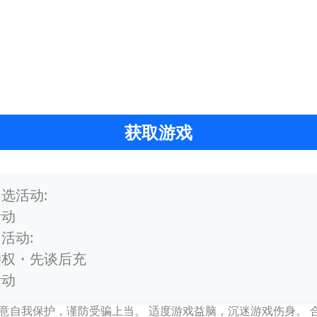
获取游戏
选活动:
活动
活动:
特权・先谈后充
活动
意自我保护，谨防受骗上当。 适度游戏益脑，沉迷游戏伤身。