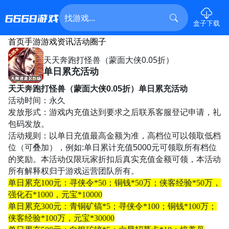
盒子下载
首页
手游
游戏资讯
活动
圈子
天天奔跑打怪兽（蒙面大侠0.05折）
单日累充活动
天天奔跑打怪兽（蒙面大侠
0.05
折）
单日累充活动
活动时间：
永久
发放形式：游戏内充值达到要求之后联系客服登记申请，礼
包码发放。
活动规则：以单日充值最高金额为准，高档位可以领取低档
位（可叠加），例如
:
单日累计充值
5000
元可领取所有档位
的奖励。
本活动仅限玩家折扣后真实充值金额可领，
本活动
所有解释权归于游戏运营团队所有。
单日累充
100元：寻侠令*50；铜钱*50万；侠客经验*50万，
强化石*1000，元宝*10000
单日累充
300元：青铜矿镐*5；寻侠令*100；铜钱*100万；
侠客经验*100万，元宝*30000