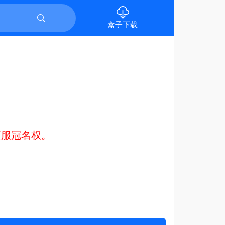
盒子下载
区服冠名权。