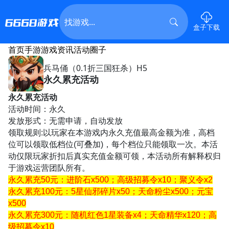
盒子下载
首页
手游
游戏资讯
活动
圈子
兵马俑（0.1折三国狂杀）H5
永久累充活动
永久
累充活动
活动时间：永久
发放形式：
无需申请，自动发放
领取规则
:
以玩家在本游戏内永久充值最高金额为准，高档
位可以领取低档位
(
可叠加
)
，每个档位只能领取一次。
本活
动仅限玩家折扣后真实充值金额可领，
本活动所有解释权归
于游戏运营团队所有。
永久累充
5
0
元
：进阶石
x500
；高级招募令
x10
；聚义令
x2
永久累充
10
0
元
：
5
星仙邪碎片
x50
；天命粉尘
x500
；元宝
x500
永久累充
3
00
元
：随机红色
1
星装备
x4
；天命精华
x120
；高
级招募令
x10