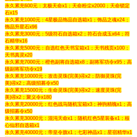
永久累充
6
00
元
：太极天命
x1
；天命粉尘
x2000
；天命锁定
石
x15
永久累充
10
00
元
：
4
星极品饰品自选箱
x1
；饰品之魂
x24
；
饰品升星石
x96
永久累充
30
00
元
：
5
级符石自选箱
x2
；符石合成玉
x64
；符
石精华
x16
永久累充
50
00
元
：自选红色天书宝箱
x1
；天书残页
x100
；
天书真灵
x20
永久累充
70
00
元
：橙色副将自选箱
x8
；副将军功令
x95
；高
级副将军功令
x19
永久累充
100
00
元
：攻击灵珠
(
完美
)
④
x2
；防御灵珠
(
完
美
)
④
x2
；高级招募令
x50
永久累充
150
00
元
：生命灵珠
(
完美
)
④
x2
；速度灵珠
(
完
美
)
④
x2
；聚义令
x180
永久累充
200
00
元
：红色战马随机宝箱
x3
；神驹精魄
x1
；高
级招募令
x50
永久累充
300
00
元
：混沌天命
x1
；随机红色
5
星装备
x1
；核
心仙邪自选箱
x1
永久累充
400
00
元
：帝皇令旗
x1
；七彩神晶
x1
；星宿精华
x1