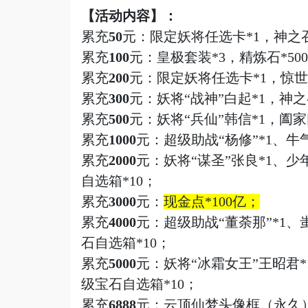
【活动内容】：
累充
50
元：限定妖将任选卡
*1，神之
累充
100
元：皇极套装
*3，精炼石*50
累充
200
元：限定妖将任选卡
*1，惊世
累充
300
元：妖将
“战神”白起*1，神之
累充
500
元：妖将
“兵仙”韩信*1，阖
累充
1000
元：超级助战
“杨修”*1、
累充
2000
元：妖将
“谋圣”张良*1、
自选箱*10
；
累充
3000
元：
现金点
*
100
亿
；
累充
4000
元：超级助战
“董荼那”*1
石自选箱*10
；
累充
5000
元：妖将
“冰霜女王”王昭君
级宝石自选箱*10
；
累充
6888
元：云顶仙梦头像框（永久