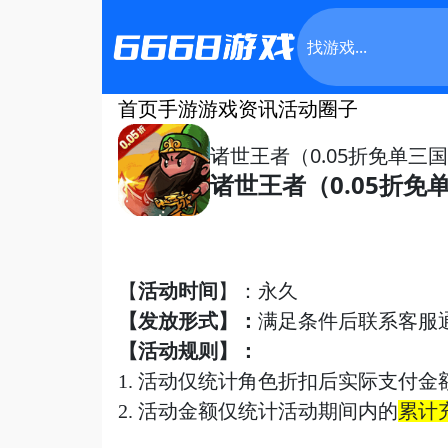
首页
手游
游戏资讯
活动
圈子
诸世王者（0.05折免单三
诸世王者（0.05折免
【
活动时间
】：
永久
【发放形式】：
满足条件后联系客服
【活动规则】：
1.
活动仅统计角色折扣后实际支付金
2.
活动金额仅统计活动期间内的
累计