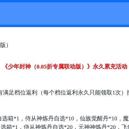
动版）
《少年封神（
0.05折专属联动版）》
永久
累充
活动
有满足档位返利（每个档位返利永久只能领取
1次）
自选箱*1，侍从神炼丹自选*10，仙族觉醒丹*10，魔
自选箱*1，侍从神炼丹自选*20，元神神炼丹*20，飞